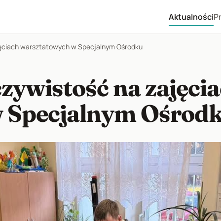
Aktualności
P
jęciach warsztatowych w Specjalnym Ośrodku
zywistość na zajęci
 Specjalnym Ośrod