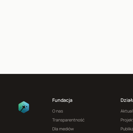
Fundacja
Dział
O nas
Aktual
Transparentność
Projek
Dla mediów
Publik