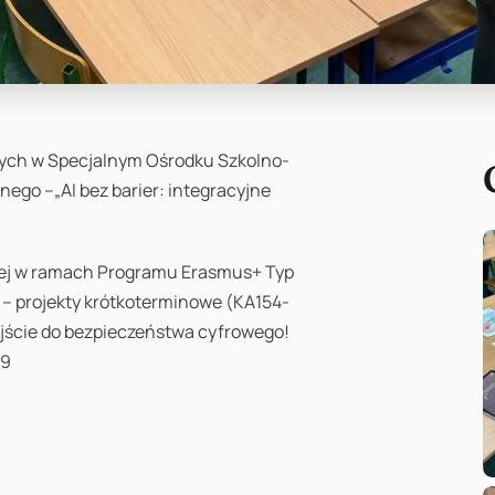
wych w Specjalnym Ośrodku Szkolno-
go –„AI bez barier: integracyjne
iej w ramach Programu Erasmus+ Typ
 – projekty krótkoterminowe (KA154-
dejście do bezpieczeństwa cyfrowego!
29