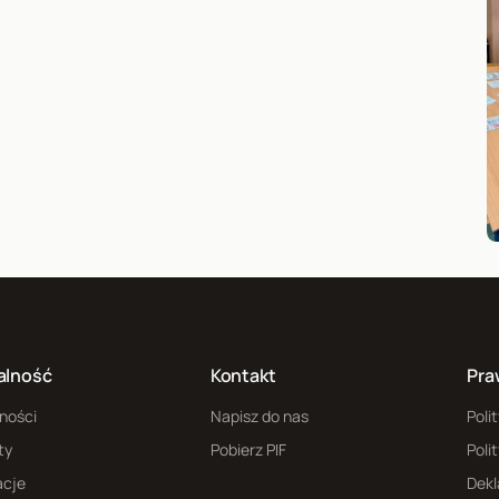
alność
Kontakt
Pra
ności
Napisz do nas
Poli
ty
Pobierz PIF
Poli
acje
Dekl