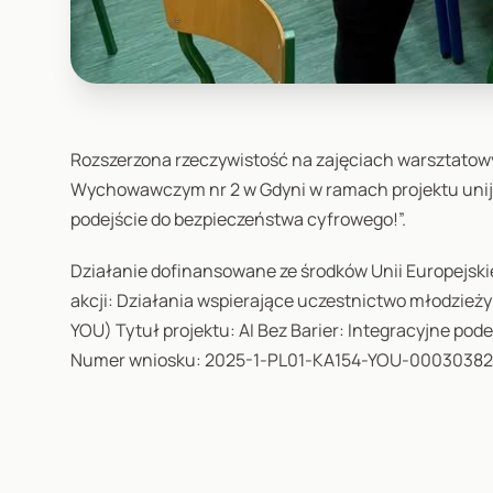
Rozszerzona rzeczywistość na zajęciach warsztato
Wychowawczym nr 2 w Gdyni w ramach projektu unijne
podejście do bezpieczeństwa cyfrowego!”.
Działanie dofinansowane ze środków Unii Europejsk
akcji: Działania wspierające uczestnictwo młodzieży
YOU) Tytuł projektu: AI Bez Barier: Integracyjne po
Numer wniosku: 2025-1-PL01-KA154-YOU-0003038