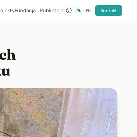
rojekty
Fundacja
Publikacje
·
Kontakt
PL
EN
›
ach
ku